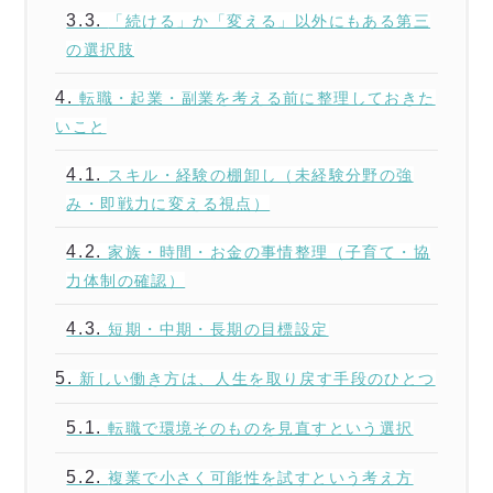
3.3.
「続ける」か「変える」以外にもある第三
の選択肢
4.
転職・起業・副業を考える前に整理しておきた
いこと
4.1.
スキル・経験の棚卸し（未経験分野の強
み・即戦力に変える視点）
4.2.
家族・時間・お金の事情整理（子育て・協
力体制の確認）
4.3.
短期・中期・長期の目標設定
5.
新しい働き方は、人生を取り戻す手段のひとつ
5.1.
転職で環境そのものを見直すという選択
5.2.
複業で小さく可能性を試すという考え方