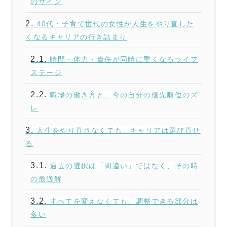
のサイン
2.
40代・子育て世代の女性が人生をやり直した
くなるキャリアの行き詰まり
2.1.
時間・体力・責任が同時に重くなるライフ
ステージ
2.2.
職場の働き方と、今の自分の優先順位のズ
レ
3.
人生をやり直さなくても、キャリアは選び直せ
る
3.1.
過去の選択は「間違い」ではなく、その時
の最適解
3.2.
すべてを変えなくても、調整できる部分は
多い