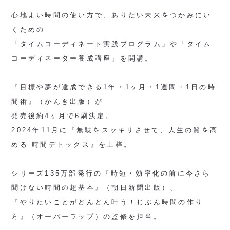
心地よい時間の使い方で、ありたい未来をつかみにい
くための
「タイムコーディネート実践プログラム」や「タイム
コーディネーター養成講座」を開講。
『目標や夢が達成できる1年・1ヶ月・1週間・1日の時
間術』（かんき出版）が
発売後約4ヶ月で6刷決定。
2024年11月に『無駄をスッキリさせて、人生の質を高
める 時間デトックス』を上梓。
シリーズ135万部発行の『時短・効率化の前に今さら
聞けない時間の超基本』（朝日新聞出版）、
『やりたいことがどんどん叶う！じぶん時間の作り
方』（オーバーラップ）の監修を担当。