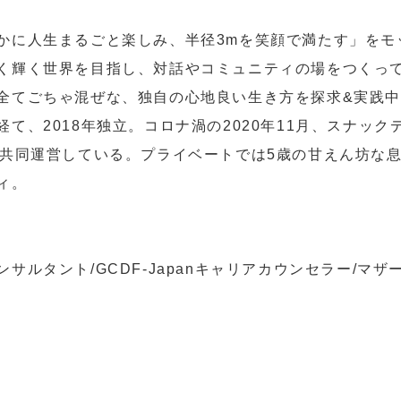
かに人生まるごと楽しみ、半径3mを笑顔で満たす」をモ
く輝く世界を目指し、対話やコミュニティの場をつくっ
全てごちゃ混ぜな、独自の心地良い生き方を探求&実践
て、2018年独立。コロナ渦の2020年11月、スナックデ
で共同運営している。プライベートでは5歳の甘えん坊な
ィ。
サルタント/GCDF-Japanキャリアカウンセラー/マ