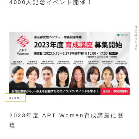
4000人記念イベント開催！
2023/04/24
news
event
2023年度 APT Women育成講座に登
壇