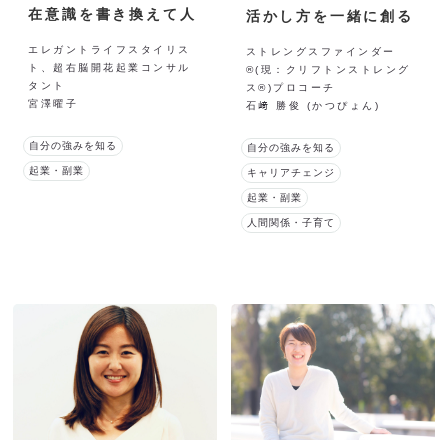
在意識を書き換えて人
活かし方を一緒に創る
生を変える
コーチ
エレガントライフスタイリス
ストレングスファインダー
ト、超右脳開花起業コンサル
®(現：クリフトンストレング
タント
ス®)プロコーチ
宮澤曜子
石﨑 勝俊 (かつぴょん)
自分の強みを知る
自分の強みを知る
起業・副業
キャリアチェンジ
起業・副業
人間関係・子育て